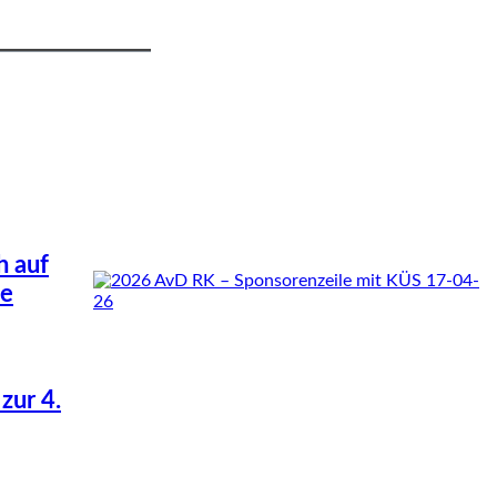
h auf
he
zur 4.