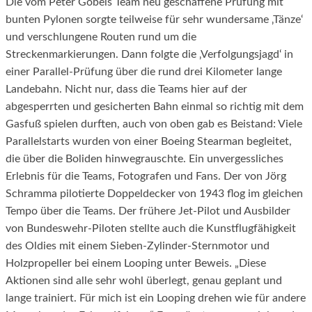
Die vom Peter Göbels Team neu geschaffene Prüfung mit
bunten Pylonen sorgte teilweise für sehr wundersame ‚Tänze‘
und verschlungene Routen rund um die
Streckenmarkierungen. Dann folgte die ‚Verfolgungsjagd‘ in
einer Parallel-Prüfung über die rund drei Kilometer lange
Landebahn. Nicht nur, dass die Teams hier auf der
abgesperrten und gesicherten Bahn einmal so richtig mit dem
Gasfuß spielen durften, auch von oben gab es Beistand: Viele
Parallelstarts wurden von einer Boeing Stearman begleitet,
die über die Boliden hinwegrauschte. Ein unvergessliches
Erlebnis für die Teams, Fotografen und Fans. Der von Jörg
Schramma pilotierte Doppeldecker von 1943 flog im gleichen
Tempo über die Teams. Der frühere Jet-Pilot und Ausbilder
von Bundeswehr-Piloten stellte auch die Kunstflugfähigkeit
des Oldies mit einem Sieben-Zylinder-Sternmotor und
Holzpropeller bei einem Looping unter Beweis. „Diese
Aktionen sind alle sehr wohl überlegt, genau geplant und
lange trainiert. Für mich ist ein Looping drehen wie für andere