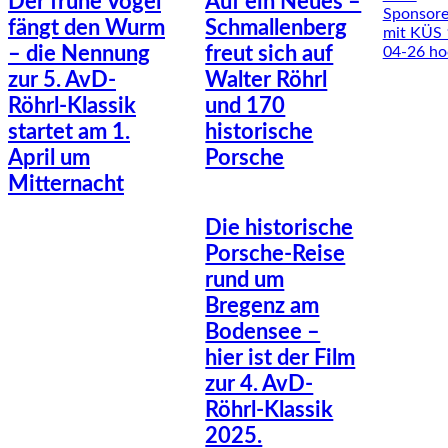
Der frühe Vogel
Auf ein Neues –
fängt den Wurm
Schmallenberg
– die Nennung
freut sich auf
zur 5. AvD-
Walter Röhrl
Röhrl-Klassik
und 170
startet am 1.
historische
April um
Porsche
Mitternacht
Die historische
Porsche-Reise
rund um
Bregenz am
Bodensee –
hier ist der Film
zur 4. AvD-
Röhrl-Klassik
2025.