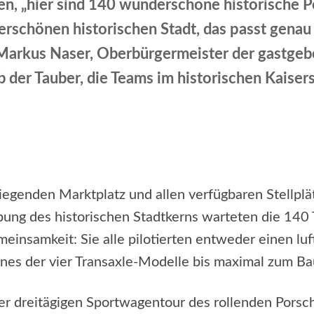
n, „hier sind 140 wunderschöne historische P
rschönen historischen Stadt, das passt gena
Markus Naser, Oberbürgermeister der gastgeb
 der Tauber, die Teams im historischen Kaisers
Facebook
X
WhatsApp
Email
egenden Marktplatz und allen verfügbaren Stellplä
ung des historischen Stadtkerns warteten die 140 
meinsamkeit: Sie alle pilotierten entweder einen lu
ines der vier Transaxle-Modelle bis maximal zum B
der dreitägigen Sportwagentour des rollenden Por