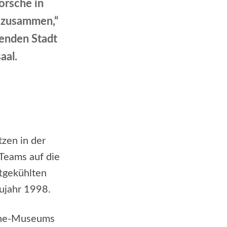
orsche in
u zusammen,“
enden Stadt
aal.
tzen in der
Teams auf die
ftgekühlten
aujahr 1998.
sche-Museums