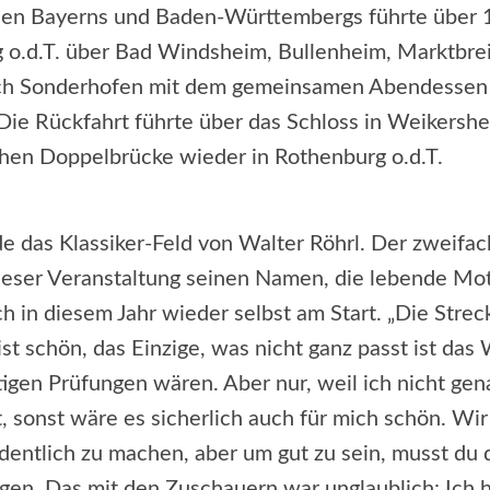
en Bayerns und Baden-Württembergs führte über 
 o.d.T. über Bad Windsheim, Bullenheim, Marktbre
ach Sonderhofen mit dem gemeinsamen Abendessen
Die Rückfahrt führte über das Schloss in Weikersh
chen Doppelbrücke wieder in Rothenburg o.d.T.
e das Klassiker-Feld von Walter Röhrl. Der zweifa
 dieser Veranstaltung seinen Namen, die lebende Mo
uch in diesem Jahr wieder selbst am Start. „Die Stre
ist schön, das Einzige, was nicht ganz passt ist da
stigen Prüfungen wären. Aber nur, weil ich nicht ge
t, sonst wäre es sicherlich auch für mich schön. Wi
dentlich zu machen, aber um gut zu sein, musst du d
gen. Das mit den Zuschauern war unglaublich: Ich h