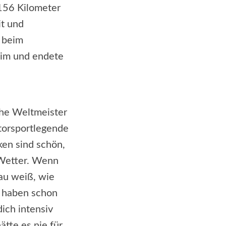
156 Kilometer
it und
 beim
eim und endete
che Weltmeister
torsportlegende
cken sind schön,
s Wetter. Wenn
nau weiß, wie
r haben schon
ich intensiv
ätte es nie für